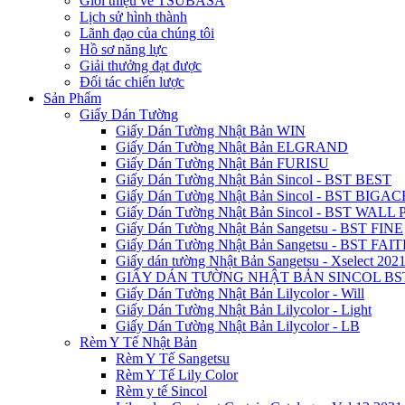
Giới thiệu về TSUBASA
Lịch sử hình thành
Lãnh đạo của chúng tôi
Hồ sơ năng lực
Giải thưởng đạt được
Đối tác chiến lược
Sản Phẩm
Giấy Dán Tường
Giấy Dán Tường Nhật Bản WIN
Giấy Dán Tường Nhật Bản ELGRAND
Giấy Dán Tường Nhật Bản FURISU
Giấy Dán Tường Nhật Bản Sincol - BST BEST
Giấy Dán Tường Nhật Bản Sincol - BST BIGAC
Giấy Dán Tường Nhật Bản Sincol - BST WALL
Giấy Dán Tường Nhật Bản Sangetsu - BST FINE
Giấy Dán Tường Nhật Bản Sangetsu - BST FAI
Giấy dán tường Nhật Bản Sangetsu - Xselect 202
GIẤY DÁN TƯỜNG NHẬT BẢN SINCOL BS
Giấy Dán Tường Nhật Bản Lilycolor - Will
Giấy Dán Tường Nhật Bản Lilycolor - Light
Giấy Dán Tường Nhật Bản Lilycolor - LB
Rèm Y Tế Nhật Bản
Rèm Y Tế Sangetsu
Rèm Y Tế Lily Color
Rèm y tế Sincol