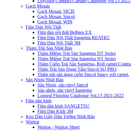
Lilycolor Contract Curtain Catalogue Vol.13 202
Gạch Mosaic
Gạch Mosaic SICIS
Gạch Mosaic Sincol
Gạch Mosaic WIN
Film Dán Nội Thất
Film dán nội thất Belbien EX
Film Dán Nội Thất Sangetsu REATEC
Film Dán Nội Thất 3M
Thảm Trải Sàn Nhật Bản
Thảm Miếng Trải Sàn Sangetsu DT Series
Thảm Miếng Trải Sàn Sangetsu NT Series
Thảm Cuộn Trải Sàn Sangetsu- Roll carpet Contr
Thảm Trải Sàn Dạng Tấm Sincol SQ PRO
Thảm trải sàn dạng cuộn Sincol Spacy roll carpet.
Sàn Nhựa Nhật Bản
Sàn Nhựa, sàn vinyl Sincol
Sàn nhựa, sàn vinyl Sangetsu
Lonseal Flooring Catalogue Vol.13 2021-2022
Film dán kính
Film dán kính SANGETSU
Film Dán Kính 3M
Keo Dán Giấy Dán Tường Nhật Bản
Warlon
Warlon - Warlon Sheet