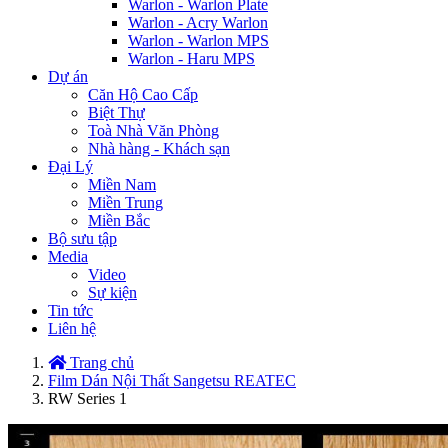
Warlon - Warlon Plate
Warlon - Acry Warlon
Warlon - Warlon MPS
Warlon - Haru MPS
Dự án
Căn Hộ Cao Cấp
Biệt Thự
Toà Nhà Văn Phòng
Nhà hàng - Khách sạn
Đại Lý
Miền Nam
Miền Trung
Miền Bắc
Bộ sưu tập
Media
Video
Sự kiện
Tin tức
Liên hệ
Trang chủ
Film Dán Nội Thất Sangetsu REATEC
RW Series 1