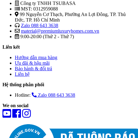
Công ty TNHH TSUBASA
MST: 0312959088
99 Nguyễn Cơ Thạch, Phường An Lợi Đông, TP. Thủ
Đức, TP. Hồ Chí Minh
Zalo 088 643 3638
material@premiumluxuryhomes.com.vn
9:00-20:00 (Thứ 2 - Thứ 7)
Liên kết
Hướng dẫn mua hàng
Ưu đãi & hậu mãi
Bảo hành & đổi trả
Liên hệ
Hệ thống phân phối
Hotline:
Zalo 088 643 3638
We on social