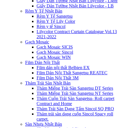
Giấy Dán Tường Nhật Bản Lilycolor - Light
Giấy Dán Tường Nhật Bản Lilycolor - LB
Rèm Y Tế Nhật Bản
Rèm Y Tế Sangetsu
Rèm Y Tế Lily Color
Rèm y tế Sincol
Lilycolor Contract Curtain Catalogue Vol.13
2021-2022
Gạch Mosaic
Gạch Mosaic SICIS
Gạch Mosaic Sincol
Gạch Mosaic WIN
Film Dán Nội Thất
Film dán nội thất Belbien EX
Film Dán Nội Thất Sangetsu REATEC
Film Dán Nội Thất 3M
Thảm Trải Sàn Nhật Bản
Thảm Miếng Trải Sàn Sangetsu DT Series
Thảm Miếng Trải Sàn Sangetsu NT Series
Thảm Cuộn Trải Sàn Sangetsu- Roll carpet
Contract and Home
Thảm Trải Sàn Dạng Tấm Sincol SQ PRO
Thảm trải sàn dạng cuộn Sincol Spacy roll
carpet.
Sàn Nhựa Nhật Bản