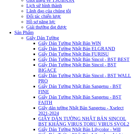
Giới thiệu về TSUBASA
Lịch sử hình thành
Lãnh đạo của chúng tôi
Đối tác chiến lược
Hồ sơ năng lực
Giải thưởng đạt được
Sản Phẩm
Giấy Dán Tường
Giấy Dán Tường Nhật Bản WIN
Giấy Dán Tường Nhật Bản ELGRAND
Giấy Dán Tường Nhật Bản FURISU
Giấy Dán Tường Nhật Bản Sincol - BST BEST
Giấy Dán Tường Nhật Bản Sincol - BST
BIGACE
Giấy Dán Tường Nhật Bản Sincol - BST WALL
PRO
Giấy Dán Tường Nhật Bản Sangetsu - BST
FINE
Giấy Dán Tường Nhật Bản Sangetsu - BST
FAITH
Giấy dán tường Nhật Bản Sangetsu - Xselect
2021-2024
GIẤY DÁN TƯỜNG NHẬT BẢN SINCOL
BST KHÁNG VIRUS TORU VIRUS SVOL2
Giấy Dán Tường Nhật Bản Lilycolor - Will