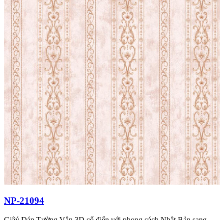
NP-21094
Giâý Dán Tường Vân 3D cổ điển với phong cách Nhật Bản sang