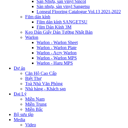
Sàn Nhựa, sàn vinyl Sincol
Sàn nhựa, sàn vinyl Sangetsu
Lonseal Flooring Catalogue Vol.13 2021-2022
Film dán kính
Film dán kính SANGETSU
Film Dán Kính 3M
Keo Dán Giấy Dán Tường Nhật Bản
Warlon
Warlon - Warlon Sheet
Warlon - Warlon Plate
Warlon - Acry Warlon
Warlon - Warlon MPS
Warlon - Haru MPS
Dự án
Căn Hộ Cao Cấp
Biệt Thự
Toà Nhà Văn Phòng
Nhà hàng - Khách sạn
Đại Lý
Miền Nam
Miền Trung
Miền Bắc
Bộ sưu tập
Media
Video