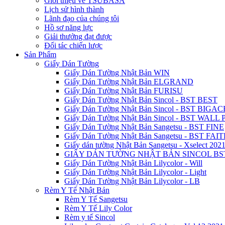
Giới thiệu về TSUBASA
Lịch sử hình thành
Lãnh đạo của chúng tôi
Hồ sơ năng lực
Giải thưởng đạt được
Đối tác chiến lược
Sản Phẩm
Giấy Dán Tường
Giấy Dán Tường Nhật Bản WIN
Giấy Dán Tường Nhật Bản ELGRAND
Giấy Dán Tường Nhật Bản FURISU
Giấy Dán Tường Nhật Bản Sincol - BST BEST
Giấy Dán Tường Nhật Bản Sincol - BST BIGAC
Giấy Dán Tường Nhật Bản Sincol - BST WALL
Giấy Dán Tường Nhật Bản Sangetsu - BST FINE
Giấy Dán Tường Nhật Bản Sangetsu - BST FAI
Giấy dán tường Nhật Bản Sangetsu - Xselect 202
GIẤY DÁN TƯỜNG NHẬT BẢN SINCOL BS
Giấy Dán Tường Nhật Bản Lilycolor - Will
Giấy Dán Tường Nhật Bản Lilycolor - Light
Giấy Dán Tường Nhật Bản Lilycolor - LB
Rèm Y Tế Nhật Bản
Rèm Y Tế Sangetsu
Rèm Y Tế Lily Color
Rèm y tế Sincol