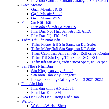
Lilycolor Contract Curtain Catalogue Vol.13 202
Gạch Mosaic
Gạch Mosaic SICIS
Gạch Mosaic Sincol
Gạch Mosaic WIN
Film Dán Nội Thất
Film dán nội thất Belbien EX
Film Dán Nội Thất Sangetsu REATEC
Film Dán Nội Thất 3M
Thảm Trải Sàn Nhật Bản
Thảm Miếng Trải Sàn Sangetsu DT Series
Thảm Miếng Trải Sàn Sangetsu NT Series
Thảm Cuộn Trải Sàn Sangetsu- Roll carpet Contr
Thảm Trải Sàn Dạng Tấm Sincol SQ PRO
Thảm trải sàn dạng cuộn Sincol Spacy roll carpet.
Sàn Nhựa Nhật Bản
Sàn Nhựa, sàn vinyl Sincol
Sàn nhựa, sàn vinyl Sangetsu
Lonseal Flooring Catalogue Vol.13 2021-2022
Film dán kính
Film dán kính SANGETSU
Film Dán Kính 3M
Keo Dán Giấy Dán Tường Nhật Bản
Warlon
Warlon - Warlon Sheet