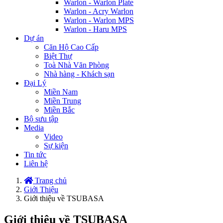
Warlon - Warlon Plate
Warlon - Acry Warlon
Warlon - Warlon MPS
Warlon - Haru MPS
Dự án
Căn Hộ Cao Cấp
Biệt Thự
Toà Nhà Văn Phòng
Nhà hàng - Khách sạn
Đại Lý
Miền Nam
Miền Trung
Miền Bắc
Bộ sưu tập
Media
Video
Sự kiện
Tin tức
Liên hệ
Trang chủ
Giới Thiệu
Giới thiệu về TSUBASA
Giới thiệu về TSUBASA