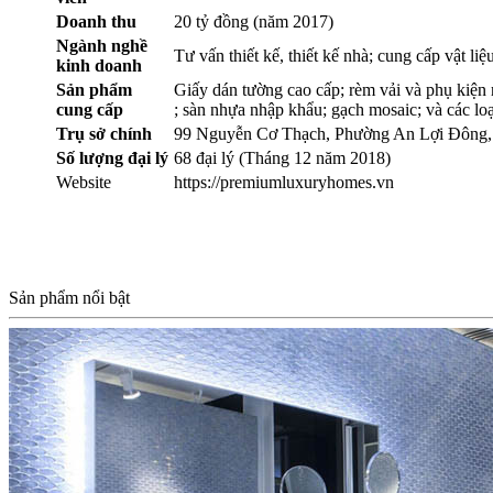
Doanh thu
20 tỷ đồng (năm 2017)
Ngành nghề
Tư vấn thiết kế, thiết kế nhà; cung cấp vật liệ
kinh doanh
Sản phẩm
Giấy dán tường cao cấp; rèm vải và phụ kiện r
cung cấp
; sàn nhựa nhập khẩu; gạch mosaic; và các lo
Trụ sở chính
99 Nguyễn Cơ Thạch, Phường An Lợi Đông, 
Số lượng đại lý
68 đại lý (Tháng 12 năm 2018)
Website
https://premiumluxuryhomes.vn
Sản phẩm nổi bật