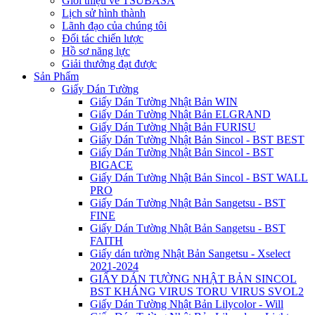
Giới thiệu về TSUBASA
Lịch sử hình thành
Lãnh đạo của chúng tôi
Đối tác chiến lược
Hồ sơ năng lực
Giải thưởng đạt được
Sản Phẩm
Giấy Dán Tường
Giấy Dán Tường Nhật Bản WIN
Giấy Dán Tường Nhật Bản ELGRAND
Giấy Dán Tường Nhật Bản FURISU
Giấy Dán Tường Nhật Bản Sincol - BST BEST
Giấy Dán Tường Nhật Bản Sincol - BST
BIGACE
Giấy Dán Tường Nhật Bản Sincol - BST WALL
PRO
Giấy Dán Tường Nhật Bản Sangetsu - BST
FINE
Giấy Dán Tường Nhật Bản Sangetsu - BST
FAITH
Giấy dán tường Nhật Bản Sangetsu - Xselect
2021-2024
GIẤY DÁN TƯỜNG NHẬT BẢN SINCOL
BST KHÁNG VIRUS TORU VIRUS SVOL2
Giấy Dán Tường Nhật Bản Lilycolor - Will