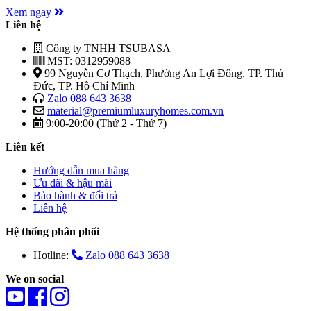
Xem ngay
Liên hệ
Công ty TNHH TSUBASA
MST: 0312959088
99 Nguyễn Cơ Thạch, Phường An Lợi Đông, TP. Thủ
Đức, TP. Hồ Chí Minh
Zalo 088 643 3638
material@premiumluxuryhomes.com.vn
9:00-20:00 (Thứ 2 - Thứ 7)
Liên kết
Hướng dẫn mua hàng
Ưu đãi & hậu mãi
Bảo hành & đổi trả
Liên hệ
Hệ thống phân phối
Hotline:
Zalo 088 643 3638
We on social