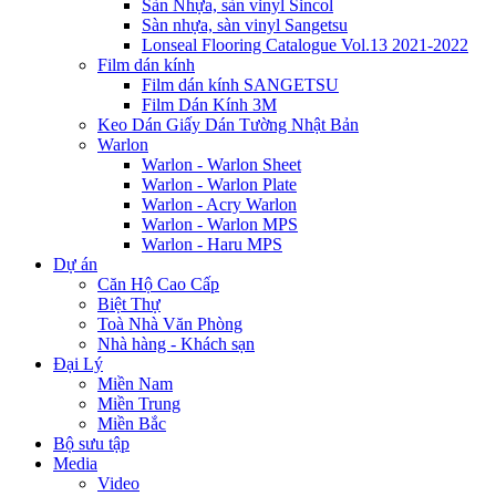
Sàn Nhựa, sàn vinyl Sincol
Sàn nhựa, sàn vinyl Sangetsu
Lonseal Flooring Catalogue Vol.13 2021-2022
Film dán kính
Film dán kính SANGETSU
Film Dán Kính 3M
Keo Dán Giấy Dán Tường Nhật Bản
Warlon
Warlon - Warlon Sheet
Warlon - Warlon Plate
Warlon - Acry Warlon
Warlon - Warlon MPS
Warlon - Haru MPS
Dự án
Căn Hộ Cao Cấp
Biệt Thự
Toà Nhà Văn Phòng
Nhà hàng - Khách sạn
Đại Lý
Miền Nam
Miền Trung
Miền Bắc
Bộ sưu tập
Media
Video