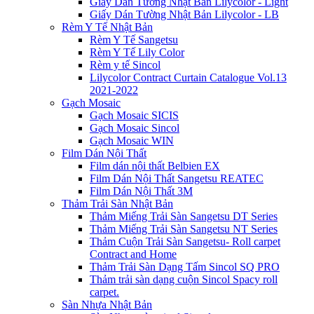
Giấy Dán Tường Nhật Bản Lilycolor - Light
Giấy Dán Tường Nhật Bản Lilycolor - LB
Rèm Y Tế Nhật Bản
Rèm Y Tế Sangetsu
Rèm Y Tế Lily Color
Rèm y tế Sincol
Lilycolor Contract Curtain Catalogue Vol.13
2021-2022
Gạch Mosaic
Gạch Mosaic SICIS
Gạch Mosaic Sincol
Gạch Mosaic WIN
Film Dán Nội Thất
Film dán nội thất Belbien EX
Film Dán Nội Thất Sangetsu REATEC
Film Dán Nội Thất 3M
Thảm Trải Sàn Nhật Bản
Thảm Miếng Trải Sàn Sangetsu DT Series
Thảm Miếng Trải Sàn Sangetsu NT Series
Thảm Cuộn Trải Sàn Sangetsu- Roll carpet
Contract and Home
Thảm Trải Sàn Dạng Tấm Sincol SQ PRO
Thảm trải sàn dạng cuộn Sincol Spacy roll
carpet.
Sàn Nhựa Nhật Bản