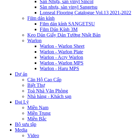
Sàn Nhựa, sàn vinyl Sincol
Sàn nhựa, sàn vinyl Sangetsu
Lonseal Flooring Catalogue Vol.13 2021-2022
Film dán kính
Film dán kính SANGETSU
Film Dán Kính 3M
Keo Dán Giấy Dán Tường Nhật Bản
Warlon
Warlon - Warlon Sheet
Warlon - Warlon Plate
Warlon - Acry Warlon
Warlon - Warlon MPS
Warlon - Haru MPS
Dự án
Căn Hộ Cao Cấp
Biệt Thự
Toà Nhà Văn Phòng
Nhà hàng - Khách sạn
Đại Lý
Miền Nam
Miền Trung
Miền Bắc
Bộ sưu tập
Media
Video