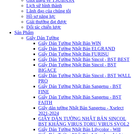
Giới thiệu về TSUBASA
Lịch sử hình thành
Lãnh đạo của chúng tôi
Hồ sơ năng lực
Giải thưởng đạt được
Đối tác chiến lược
Sản Phẩm
Giấy Dán Tường
Giấy Dán Tường Nhật Bản WIN
Giấy Dán Tường Nhật Bản ELGRAND
Giấy Dán Tường Nhật Bản FURISU
Giấy Dán Tường Nhật Bản Sincol - BST BEST
Giấy Dán Tường Nhật Bản Sincol - BST
BIGACE
Giấy Dán Tường Nhật Bản Sincol - BST WALL
PRO
Giấy Dán Tường Nhật Bản Sangetsu - BST
FINE
Giấy Dán Tường Nhật Bản Sangetsu - BST
FAITH
Giấy dán tường Nhật Bản Sangetsu - Xselect
2021-2024
GIẤY DÁN TƯỜNG NHẬT BẢN SINCOL
BST KHÁNG VIRUS TORU VIRUS SVOL2
Giấy Dán Tường Nhật Bản Lilycolor - Will