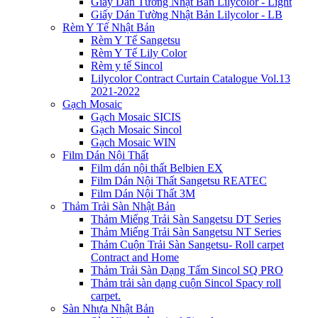
Giấy Dán Tường Nhật Bản Lilycolor - Light
Giấy Dán Tường Nhật Bản Lilycolor - LB
Rèm Y Tế Nhật Bản
Rèm Y Tế Sangetsu
Rèm Y Tế Lily Color
Rèm y tế Sincol
Lilycolor Contract Curtain Catalogue Vol.13
2021-2022
Gạch Mosaic
Gạch Mosaic SICIS
Gạch Mosaic Sincol
Gạch Mosaic WIN
Film Dán Nội Thất
Film dán nội thất Belbien EX
Film Dán Nội Thất Sangetsu REATEC
Film Dán Nội Thất 3M
Thảm Trải Sàn Nhật Bản
Thảm Miếng Trải Sàn Sangetsu DT Series
Thảm Miếng Trải Sàn Sangetsu NT Series
Thảm Cuộn Trải Sàn Sangetsu- Roll carpet
Contract and Home
Thảm Trải Sàn Dạng Tấm Sincol SQ PRO
Thảm trải sàn dạng cuộn Sincol Spacy roll
carpet.
Sàn Nhựa Nhật Bản