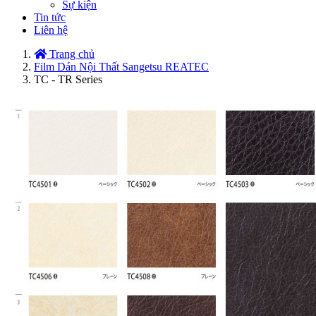
Sự kiện
Tin tức
Liên hệ
Trang chủ
Film Dán Nội Thất Sangetsu REATEC
TC - TR Series