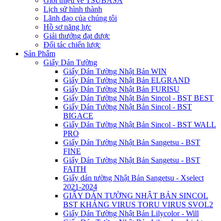
Giới thiệu về TSUBASA
Lịch sử hình thành
Lãnh đạo của chúng tôi
Hồ sơ năng lực
Giải thưởng đạt được
Đối tác chiến lược
Sản Phẩm
Giấy Dán Tường
Giấy Dán Tường Nhật Bản WIN
Giấy Dán Tường Nhật Bản ELGRAND
Giấy Dán Tường Nhật Bản FURISU
Giấy Dán Tường Nhật Bản Sincol - BST BEST
Giấy Dán Tường Nhật Bản Sincol - BST
BIGACE
Giấy Dán Tường Nhật Bản Sincol - BST WALL
PRO
Giấy Dán Tường Nhật Bản Sangetsu - BST
FINE
Giấy Dán Tường Nhật Bản Sangetsu - BST
FAITH
Giấy dán tường Nhật Bản Sangetsu - Xselect
2021-2024
GIẤY DÁN TƯỜNG NHẬT BẢN SINCOL
BST KHÁNG VIRUS TORU VIRUS SVOL2
Giấy Dán Tường Nhật Bản Lilycolor - Will