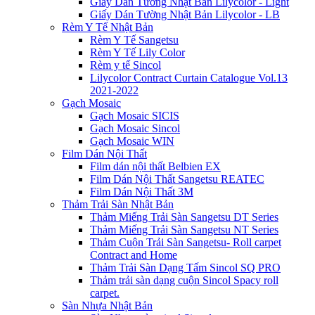
Giấy Dán Tường Nhật Bản Lilycolor - Light
Giấy Dán Tường Nhật Bản Lilycolor - LB
Rèm Y Tế Nhật Bản
Rèm Y Tế Sangetsu
Rèm Y Tế Lily Color
Rèm y tế Sincol
Lilycolor Contract Curtain Catalogue Vol.13
2021-2022
Gạch Mosaic
Gạch Mosaic SICIS
Gạch Mosaic Sincol
Gạch Mosaic WIN
Film Dán Nội Thất
Film dán nội thất Belbien EX
Film Dán Nội Thất Sangetsu REATEC
Film Dán Nội Thất 3M
Thảm Trải Sàn Nhật Bản
Thảm Miếng Trải Sàn Sangetsu DT Series
Thảm Miếng Trải Sàn Sangetsu NT Series
Thảm Cuộn Trải Sàn Sangetsu- Roll carpet
Contract and Home
Thảm Trải Sàn Dạng Tấm Sincol SQ PRO
Thảm trải sàn dạng cuộn Sincol Spacy roll
carpet.
Sàn Nhựa Nhật Bản