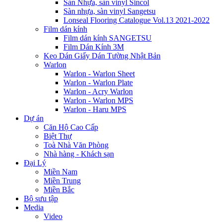
Sàn Nhựa, sàn vinyl Sincol
Sàn nhựa, sàn vinyl Sangetsu
Lonseal Flooring Catalogue Vol.13 2021-2022
Film dán kính
Film dán kính SANGETSU
Film Dán Kính 3M
Keo Dán Giấy Dán Tường Nhật Bản
Warlon
Warlon - Warlon Sheet
Warlon - Warlon Plate
Warlon - Acry Warlon
Warlon - Warlon MPS
Warlon - Haru MPS
Dự án
Căn Hộ Cao Cấp
Biệt Thự
Toà Nhà Văn Phòng
Nhà hàng - Khách sạn
Đại Lý
Miền Nam
Miền Trung
Miền Bắc
Bộ sưu tập
Media
Video