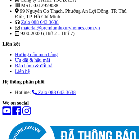
MST: 0312959088
99 Nguyễn Cơ Thạch, Phường An Lợi Đông, TP. Thủ
Đức, TP. Hồ Chí Minh
Zalo 088 643 3638
material@premiumluxuryhomes.com.vn
9:00-20:00 (Thứ 2 - Thứ 7)
Liên kết
Hướng dẫn mua hàng
Ưu đãi & hậu mãi
Bảo hành & đổi trả
Liên hệ
Hệ thống phân phối
Hotline:
Zalo 088 643 3638
We on social