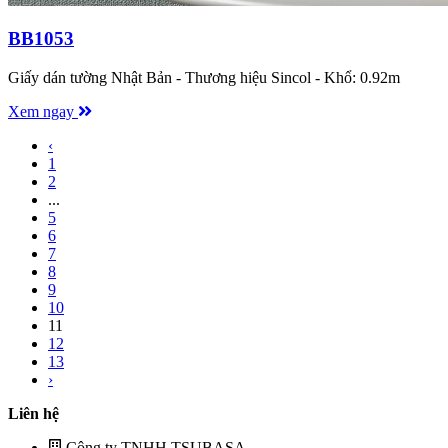
BB1053
Giấy dán tường Nhật Bản - Thương hiệu Sincol - Khổ: 0.92m
Xem ngay
‹
1
2
...
5
6
7
8
9
10
11
12
13
›
Liên hệ
Công ty TNHH TSUBASA