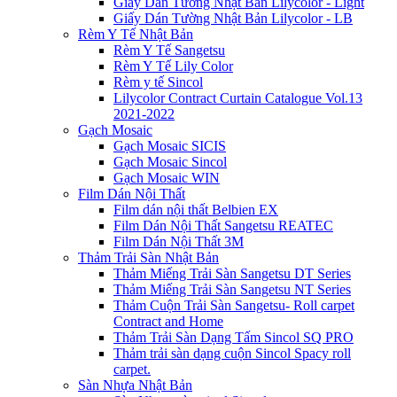
Giấy Dán Tường Nhật Bản Lilycolor - Light
Giấy Dán Tường Nhật Bản Lilycolor - LB
Rèm Y Tế Nhật Bản
Rèm Y Tế Sangetsu
Rèm Y Tế Lily Color
Rèm y tế Sincol
Lilycolor Contract Curtain Catalogue Vol.13
2021-2022
Gạch Mosaic
Gạch Mosaic SICIS
Gạch Mosaic Sincol
Gạch Mosaic WIN
Film Dán Nội Thất
Film dán nội thất Belbien EX
Film Dán Nội Thất Sangetsu REATEC
Film Dán Nội Thất 3M
Thảm Trải Sàn Nhật Bản
Thảm Miếng Trải Sàn Sangetsu DT Series
Thảm Miếng Trải Sàn Sangetsu NT Series
Thảm Cuộn Trải Sàn Sangetsu- Roll carpet
Contract and Home
Thảm Trải Sàn Dạng Tấm Sincol SQ PRO
Thảm trải sàn dạng cuộn Sincol Spacy roll
carpet.
Sàn Nhựa Nhật Bản