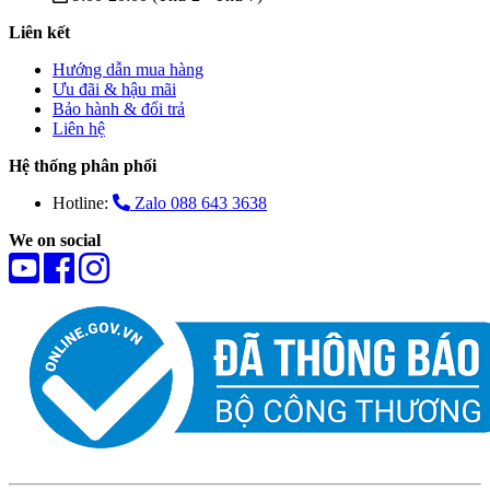
Liên kết
Hướng dẫn mua hàng
Ưu đãi & hậu mãi
Bảo hành & đổi trả
Liên hệ
Hệ thống phân phối
Hotline:
Zalo 088 643 3638
We on social