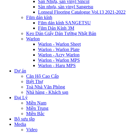
Sàn Nhựa, sàn vinyl Sincol
Sàn nhựa, sàn vinyl Sangetsu
Lonseal Flooring Catalogue Vol.13 2021-2022
Film dán kính
Film dán kính SANGETSU
Film Dán Kính 3M
Keo Dán Giấy Dán Tường Nhật Bản
Warlon
Warlon - Warlon Sheet
Warlon - Warlon Plate
Warlon - Acry Warlon
Warlon - Warlon MPS
Warlon - Haru MPS
Dự án
Căn Hộ Cao Cấp
Biệt Thự
Toà Nhà Văn Phòng
Nhà hàng - Khách sạn
Đại Lý
Miền Nam
Miền Trung
Miền Bắc
Bộ sưu tập
Media
Video