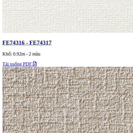
FE74316 - FE74317
Khổ: 0.92m - 2 màu
Tải xuống PDF