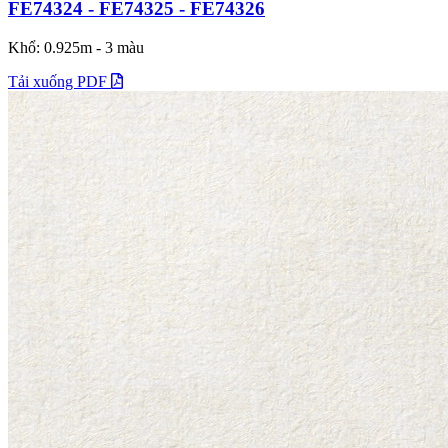
FE74324 - FE74325 - FE74326
Khổ: 0.925m - 3 màu
Tải xuống PDF