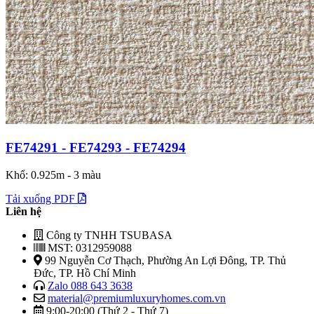
FE74291 - FE74293 - FE74294
Khổ: 0.925m - 3 màu
Tải xuống PDF
Liên hệ
Công ty TNHH TSUBASA
MST: 0312959088
99 Nguyễn Cơ Thạch, Phường An Lợi Đông, TP. Thủ
Đức, TP. Hồ Chí Minh
Zalo 088 643 3638
material@premiumluxuryhomes.com.vn
9:00-20:00 (Thứ 2 - Thứ 7)