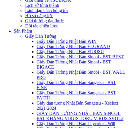
Giới thiệu về TSUBASA
Lịch sử hình thành
Lãnh đạo của chúng tôi
Hồ sơ năng lực
Giải thưởng đạt được
Đối tác chiến lược
Sản Phẩm
Giấy Dán Tường
Giấy Dán Tường Nhật Bản WIN
Giấy Dán Tường Nhật Bản ELGRAND
Giấy Dán Tường Nhật Bản FURISU
Giấy Dán Tường Nhật Bản Sincol - BST BEST
Giấy Dán Tường Nhật Bản Sincol - BST
BIGACE
Giấy Dán Tường Nhật Bản Sincol - BST WALL
PRO
Giấy Dán Tường Nhật Bản Sangetsu - BST
FINE
Giấy Dán Tường Nhật Bản Sangetsu - BST
FAITH
Giấy dán tường Nhật Bản Sangetsu - Xselect
2021-2024
GIẤY DÁN TƯỜNG NHẬT BẢN SINCOL
BST KHÁNG VIRUS TORU VIRUS SVOL2
Giấy Dán Tường Nhật Bản Lilycolor - Will