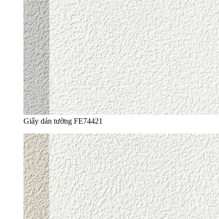
Giấy dán tường FE74421