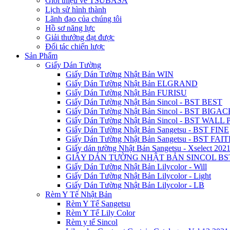
Giới thiệu về TSUBASA
Lịch sử hình thành
Lãnh đạo của chúng tôi
Hồ sơ năng lực
Giải thưởng đạt được
Đối tác chiến lược
Sản Phẩm
Giấy Dán Tường
Giấy Dán Tường Nhật Bản WIN
Giấy Dán Tường Nhật Bản ELGRAND
Giấy Dán Tường Nhật Bản FURISU
Giấy Dán Tường Nhật Bản Sincol - BST BEST
Giấy Dán Tường Nhật Bản Sincol - BST BIGAC
Giấy Dán Tường Nhật Bản Sincol - BST WALL
Giấy Dán Tường Nhật Bản Sangetsu - BST FINE
Giấy Dán Tường Nhật Bản Sangetsu - BST FAI
Giấy dán tường Nhật Bản Sangetsu - Xselect 202
GIẤY DÁN TƯỜNG NHẬT BẢN SINCOL BS
Giấy Dán Tường Nhật Bản Lilycolor - Will
Giấy Dán Tường Nhật Bản Lilycolor - Light
Giấy Dán Tường Nhật Bản Lilycolor - LB
Rèm Y Tế Nhật Bản
Rèm Y Tế Sangetsu
Rèm Y Tế Lily Color
Rèm y tế Sincol