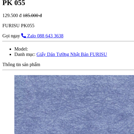
PK 055
129.500 đ
185.000 đ
FURISU PK055
Gọi ngay
Zalo 088 643 3638
Model:
Danh mục:
Giấy Dán Tường Nhật Bản FURISU
Thông tin sản phẩm