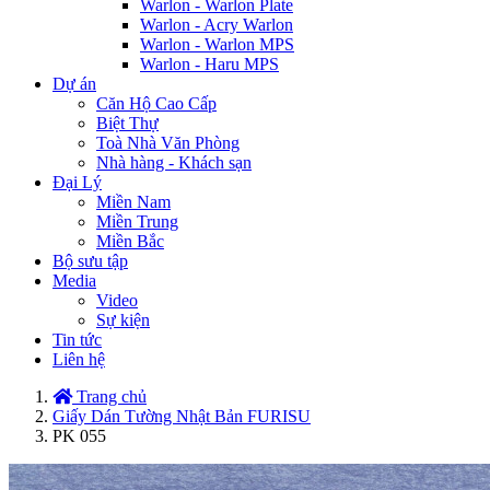
Warlon - Warlon Plate
Warlon - Acry Warlon
Warlon - Warlon MPS
Warlon - Haru MPS
Dự án
Căn Hộ Cao Cấp
Biệt Thự
Toà Nhà Văn Phòng
Nhà hàng - Khách sạn
Đại Lý
Miền Nam
Miền Trung
Miền Bắc
Bộ sưu tập
Media
Video
Sự kiện
Tin tức
Liên hệ
Trang chủ
Giấy Dán Tường Nhật Bản FURISU
PK 055