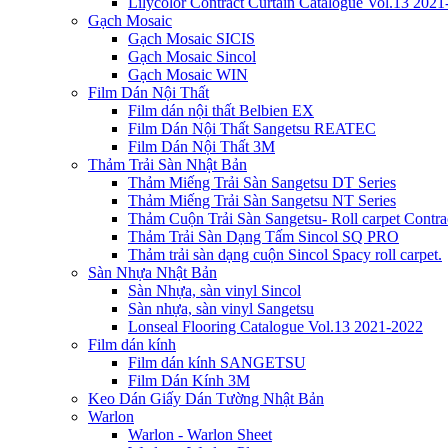
Lilycolor Contract Curtain Catalogue Vol.13 202
Gạch Mosaic
Gạch Mosaic SICIS
Gạch Mosaic Sincol
Gạch Mosaic WIN
Film Dán Nội Thất
Film dán nội thất Belbien EX
Film Dán Nội Thất Sangetsu REATEC
Film Dán Nội Thất 3M
Thảm Trải Sàn Nhật Bản
Thảm Miếng Trải Sàn Sangetsu DT Series
Thảm Miếng Trải Sàn Sangetsu NT Series
Thảm Cuộn Trải Sàn Sangetsu- Roll carpet Contr
Thảm Trải Sàn Dạng Tấm Sincol SQ PRO
Thảm trải sàn dạng cuộn Sincol Spacy roll carpet.
Sàn Nhựa Nhật Bản
Sàn Nhựa, sàn vinyl Sincol
Sàn nhựa, sàn vinyl Sangetsu
Lonseal Flooring Catalogue Vol.13 2021-2022
Film dán kính
Film dán kính SANGETSU
Film Dán Kính 3M
Keo Dán Giấy Dán Tường Nhật Bản
Warlon
Warlon - Warlon Sheet