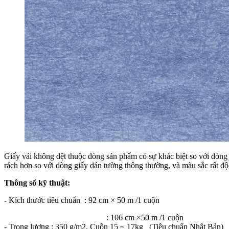
Giấy vải không dệt thuộc dòng sản phẩm có sự khác biệt so với dòng G
rách hơn so với dòng giấy dán tường thông thường, và màu sắc rất độ
Thông số kỹ thuật:
- Kích thước tiêu chuẩn : 92 cm × 50 m /1 cuộn
: 106 cm ×50 m /1 cuộn
- Trọng lượng : 350 g/m2. Cuộn 15 ~ 17kg (Tiêu chuẩn Nhật Bản)