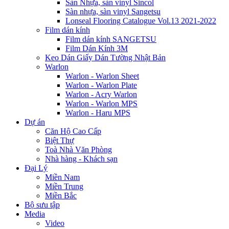
Sàn Nhựa, sàn vinyl Sincol
Sàn nhựa, sàn vinyl Sangetsu
Lonseal Flooring Catalogue Vol.13 2021-2022
Film dán kính
Film dán kính SANGETSU
Film Dán Kính 3M
Keo Dán Giấy Dán Tường Nhật Bản
Warlon
Warlon - Warlon Sheet
Warlon - Warlon Plate
Warlon - Acry Warlon
Warlon - Warlon MPS
Warlon - Haru MPS
Dự án
Căn Hộ Cao Cấp
Biệt Thự
Toà Nhà Văn Phòng
Nhà hàng - Khách sạn
Đại Lý
Miền Nam
Miền Trung
Miền Bắc
Bộ sưu tập
Media
Video