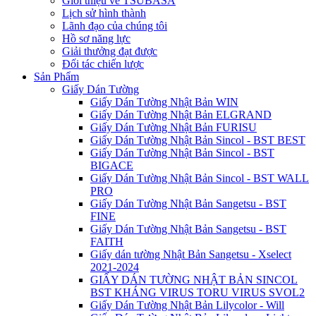
Giới thiệu về TSUBASA
Lịch sử hình thành
Lãnh đạo của chúng tôi
Hồ sơ năng lực
Giải thưởng đạt được
Đối tác chiến lược
Sản Phẩm
Giấy Dán Tường
Giấy Dán Tường Nhật Bản WIN
Giấy Dán Tường Nhật Bản ELGRAND
Giấy Dán Tường Nhật Bản FURISU
Giấy Dán Tường Nhật Bản Sincol - BST BEST
Giấy Dán Tường Nhật Bản Sincol - BST
BIGACE
Giấy Dán Tường Nhật Bản Sincol - BST WALL
PRO
Giấy Dán Tường Nhật Bản Sangetsu - BST
FINE
Giấy Dán Tường Nhật Bản Sangetsu - BST
FAITH
Giấy dán tường Nhật Bản Sangetsu - Xselect
2021-2024
GIẤY DÁN TƯỜNG NHẬT BẢN SINCOL
BST KHÁNG VIRUS TORU VIRUS SVOL2
Giấy Dán Tường Nhật Bản Lilycolor - Will