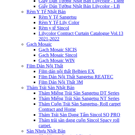
Giấy Dán Tường Nhật Bản Lilycolor - Light
Giấy Dán Tường Nhật Bản Lilycolor - LB
Rèm Y Tế Nhật Bản
Rèm Y Tế Sangetsu
Rèm Y Tế Lily Color
Rèm y tế Sincol
Lilycolor Contract Curtain Catalogue Vol.13
2021-2022
Gạch Mosaic
Gạch Mosaic SICIS
Gạch Mosaic Sincol
Gạch Mosaic WIN
Film Dán Nội Thất
Film dán nội thất Belbien EX
Film Dán Nội Thất Sangetsu REATEC
Film Dán Nội Thất 3M
Thảm Trải Sàn Nhật Bản
Thảm Miếng Trải Sàn Sangetsu DT Series
Thảm Miếng Trải Sàn Sangetsu NT Series
Thảm Cuộn Trải Sàn Sangetsu- Roll carpet
Contract and Home
Thảm Trải Sàn Dạng Tấm Sincol SQ PRO
Thảm trải sàn dạng cuộn Sincol Spacy roll
carpet.
Sàn Nhựa Nhật Bản