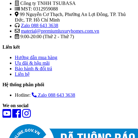
Công ty TNHH TSUBASA
MST: 0312959088
99 Nguyễn Cơ Thạch, Phường An Lợi Đông, TP. Thủ
Đức, TP. Hồ Chí Minh
Zalo 088 643 3638
material@premiumluxuryhomes.com.vn
9:00-20:00 (Thứ 2 - Thứ 7)
Liên kết
Hướng dẫn mua hàng
Ưu đãi & hậu mãi
Bảo hành & đổi trả
Liên hệ
Hệ thống phân phối
Hotline:
Zalo 088 643 3638
We on social