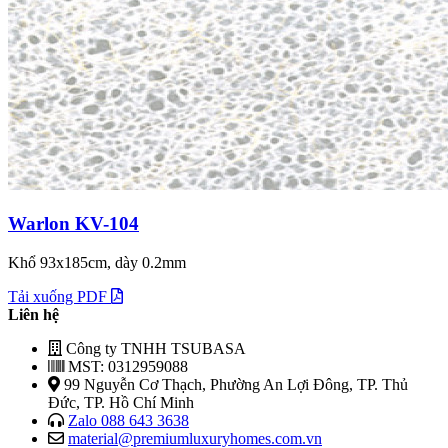
Warlon KV-104
Khổ 93x185cm, dày 0.2mm
Tải xuống PDF
Liên hệ
Công ty TNHH TSUBASA
MST: 0312959088
99 Nguyễn Cơ Thạch, Phường An Lợi Đông, TP. Thủ
Đức, TP. Hồ Chí Minh
Zalo 088 643 3638
material@premiumluxuryhomes.com.vn