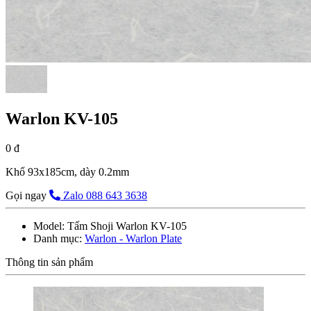
Warlon KV-105
0 đ
Khổ 93x185cm, dày 0.2mm
Gọi ngay
Zalo 088 643 3638
Model:
Tấm Shoji Warlon KV-105
Danh mục:
Warlon - Warlon Plate
Thông tin sản phẩm