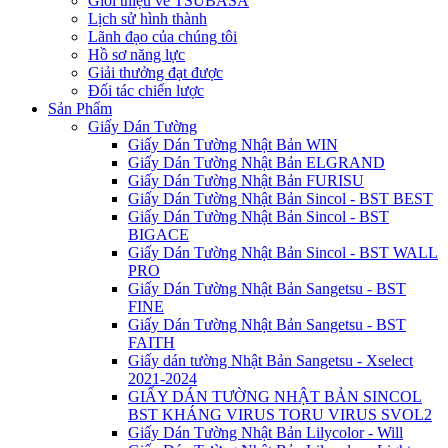
Giới thiệu về TSUBASA
Lịch sử hình thành
Lãnh đạo của chúng tôi
Hồ sơ năng lực
Giải thưởng đạt được
Đối tác chiến lược
Sản Phẩm
Giấy Dán Tường
Giấy Dán Tường Nhật Bản WIN
Giấy Dán Tường Nhật Bản ELGRAND
Giấy Dán Tường Nhật Bản FURISU
Giấy Dán Tường Nhật Bản Sincol - BST BEST
Giấy Dán Tường Nhật Bản Sincol - BST
BIGACE
Giấy Dán Tường Nhật Bản Sincol - BST WALL
PRO
Giấy Dán Tường Nhật Bản Sangetsu - BST
FINE
Giấy Dán Tường Nhật Bản Sangetsu - BST
FAITH
Giấy dán tường Nhật Bản Sangetsu - Xselect
2021-2024
GIẤY DÁN TƯỜNG NHẬT BẢN SINCOL
BST KHÁNG VIRUS TORU VIRUS SVOL2
Giấy Dán Tường Nhật Bản Lilycolor - Will