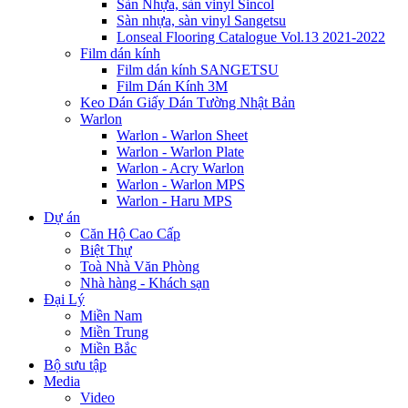
Sàn Nhựa, sàn vinyl Sincol
Sàn nhựa, sàn vinyl Sangetsu
Lonseal Flooring Catalogue Vol.13 2021-2022
Film dán kính
Film dán kính SANGETSU
Film Dán Kính 3M
Keo Dán Giấy Dán Tường Nhật Bản
Warlon
Warlon - Warlon Sheet
Warlon - Warlon Plate
Warlon - Acry Warlon
Warlon - Warlon MPS
Warlon - Haru MPS
Dự án
Căn Hộ Cao Cấp
Biệt Thự
Toà Nhà Văn Phòng
Nhà hàng - Khách sạn
Đại Lý
Miền Nam
Miền Trung
Miền Bắc
Bộ sưu tập
Media
Video