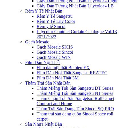
Giấy Dán Tường Nhật Bản Lilycolor - Light
Giấy Dán Tường Nhật Bản Lilycolor - LB
Rèm Y Tế Nhật Bản
Rèm Y Tế Sangetsu
Rèm Y Tế Lily Color
Rèm y tế Sincol
Lilycolor Contract Curtain Catalogue Vol.13
2021-2022
Gạch Mosaic
Gạch Mosaic SICIS
Gạch Mosaic Sincol
Gạch Mosaic WIN
Film Dán Nội Thất
Film dán nội thất Belbien EX
Film Dán Nội Thất Sangetsu REATEC
Film Dán Nội Thất 3M
Thảm Trải Sàn Nhật Bản
Thảm Miếng Trải Sàn Sangetsu DT Series
Thảm Miếng Trải Sàn Sangetsu NT Series
Thảm Cuộn Trải Sàn Sangetsu- Roll carpet
Contract and Home
Thảm Trải Sàn Dạng Tấm Sincol SQ PRO
Thảm trải sàn dạng cuộn Sincol Spacy roll
carpet.
Sàn Nhựa Nhật Bản