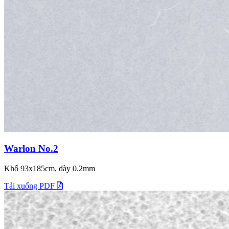
Warlon No.2
Khổ 93x185cm, dày 0.2mm
Tải xuống PDF