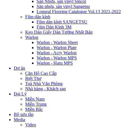
Sàn Nhựa, sàn vinyl Sincol
Sàn nhựa, sàn vinyl Sangetsu
Lonseal Flooring Catalogue Vol.13 2021-2022
Film dán kính
Film dán kính SANGETSU
Film Dán Kính 3M
Keo Dán Giấy Dán Tường Nhật Bản
Warlon
Warlon - Warlon Sheet
Warlon - Warlon Plate
Warlon - Acry Warlon
Warlon - Warlon MPS
Warlon - Haru MPS
Dự án
Căn Hộ Cao Cấp
Biệt Thự
Toà Nhà Văn Phòng
Nhà hàng - Khách sạn
Đại Lý
Miền Nam
Miền Trung
Miền Bắc
Bộ sưu tập
Media
Video