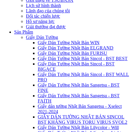
Giới thiệu về TSUBASA
Lịch sử hình thành
Lãnh đạo của chúng tôi
Đối tác chiến lược
Hồ sơ năng lực
Giải thưởng đạt được
Sản Phẩm
Giấy Dán Tường
Giấy Dán Tường Nhật Bản WIN
Giấy Dán Tường Nhật Bản ELGRAND
Giấy Dán Tường Nhật Bản FURISU
Giấy Dán Tường Nhật Bản Sincol - BST BEST
Giấy Dán Tường Nhật Bản Sincol - BST
BIGACE
Giấy Dán Tường Nhật Bản Sincol - BST WALL
PRO
Giấy Dán Tường Nhật Bản Sangetsu - BST
FINE
Giấy Dán Tường Nhật Bản Sangetsu - BST
FAITH
Giấy dán tường Nhật Bản Sangetsu - Xselect
2021-2024
GIẤY DÁN TƯỜNG NHẬT BẢN SINCOL
BST KHÁNG VIRUS TORU VIRUS SVOL2
Giấy Dán Tường Nhật Bản Lilycolor - Will