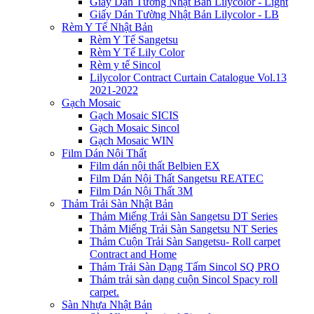
Giấy Dán Tường Nhật Bản Lilycolor - Light
Giấy Dán Tường Nhật Bản Lilycolor - LB
Rèm Y Tế Nhật Bản
Rèm Y Tế Sangetsu
Rèm Y Tế Lily Color
Rèm y tế Sincol
Lilycolor Contract Curtain Catalogue Vol.13
2021-2022
Gạch Mosaic
Gạch Mosaic SICIS
Gạch Mosaic Sincol
Gạch Mosaic WIN
Film Dán Nội Thất
Film dán nội thất Belbien EX
Film Dán Nội Thất Sangetsu REATEC
Film Dán Nội Thất 3M
Thảm Trải Sàn Nhật Bản
Thảm Miếng Trải Sàn Sangetsu DT Series
Thảm Miếng Trải Sàn Sangetsu NT Series
Thảm Cuộn Trải Sàn Sangetsu- Roll carpet
Contract and Home
Thảm Trải Sàn Dạng Tấm Sincol SQ PRO
Thảm trải sàn dạng cuộn Sincol Spacy roll
carpet.
Sàn Nhựa Nhật Bản