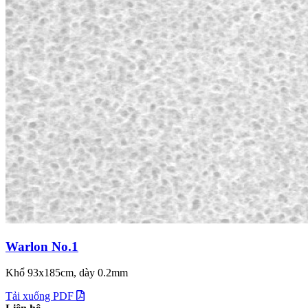
Warlon No.1
Khổ 93x185cm, dày 0.2mm
Tải xuống PDF