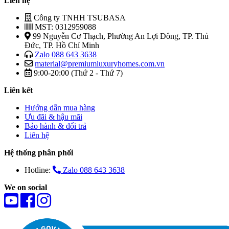
Liên hệ
Công ty TNHH TSUBASA
MST: 0312959088
99 Nguyễn Cơ Thạch, Phường An Lợi Đông, TP. Thủ
Đức, TP. Hồ Chí Minh
Zalo 088 643 3638
material@premiumluxuryhomes.com.vn
9:00-20:00 (Thứ 2 - Thứ 7)
Liên kết
Hướng dẫn mua hàng
Ưu đãi & hậu mãi
Bảo hành & đổi trả
Liên hệ
Hệ thống phân phối
Hotline:
Zalo 088 643 3638
We on social