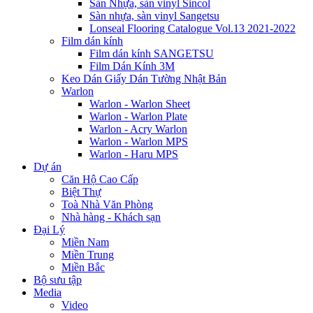
Sàn Nhựa, sàn vinyl Sincol
Sàn nhựa, sàn vinyl Sangetsu
Lonseal Flooring Catalogue Vol.13 2021-2022
Film dán kính
Film dán kính SANGETSU
Film Dán Kính 3M
Keo Dán Giấy Dán Tường Nhật Bản
Warlon
Warlon - Warlon Sheet
Warlon - Warlon Plate
Warlon - Acry Warlon
Warlon - Warlon MPS
Warlon - Haru MPS
Dự án
Căn Hộ Cao Cấp
Biệt Thự
Toà Nhà Văn Phòng
Nhà hàng - Khách sạn
Đại Lý
Miền Nam
Miền Trung
Miền Bắc
Bộ sưu tập
Media
Video