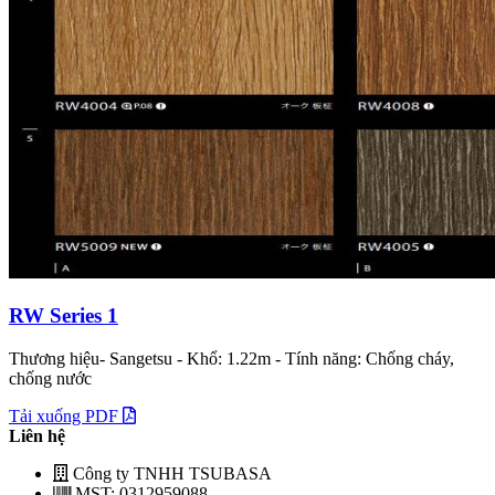
RW Series 1
Thương hiệu- Sangetsu - Khổ: 1.22m - Tính năng: Chống cháy,
chống nước
Tải xuống PDF
Liên hệ
Công ty TNHH TSUBASA
MST: 0312959088