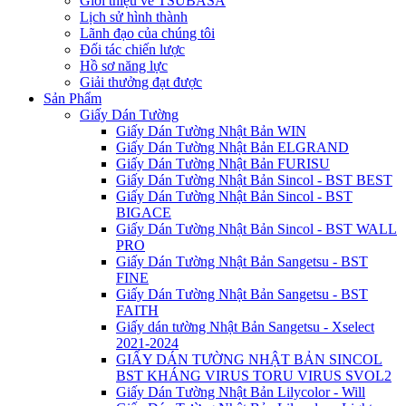
Giới thiệu về TSUBASA
Lịch sử hình thành
Lãnh đạo của chúng tôi
Đối tác chiến lược
Hồ sơ năng lực
Giải thưởng đạt được
Sản Phẩm
Giấy Dán Tường
Giấy Dán Tường Nhật Bản WIN
Giấy Dán Tường Nhật Bản ELGRAND
Giấy Dán Tường Nhật Bản FURISU
Giấy Dán Tường Nhật Bản Sincol - BST BEST
Giấy Dán Tường Nhật Bản Sincol - BST
BIGACE
Giấy Dán Tường Nhật Bản Sincol - BST WALL
PRO
Giấy Dán Tường Nhật Bản Sangetsu - BST
FINE
Giấy Dán Tường Nhật Bản Sangetsu - BST
FAITH
Giấy dán tường Nhật Bản Sangetsu - Xselect
2021-2024
GIẤY DÁN TƯỜNG NHẬT BẢN SINCOL
BST KHÁNG VIRUS TORU VIRUS SVOL2
Giấy Dán Tường Nhật Bản Lilycolor - Will