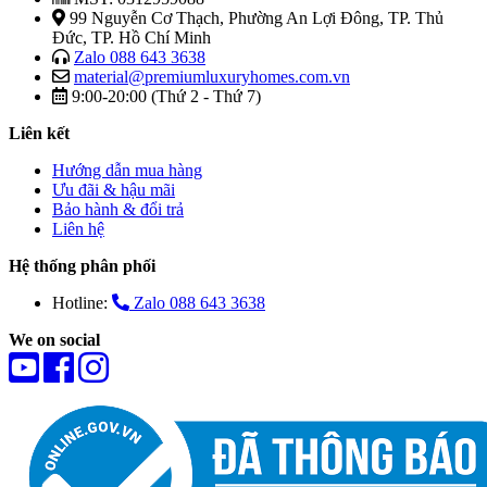
99 Nguyễn Cơ Thạch, Phường An Lợi Đông, TP. Thủ
Đức, TP. Hồ Chí Minh
Zalo 088 643 3638
material@premiumluxuryhomes.com.vn
9:00-20:00 (Thứ 2 - Thứ 7)
Liên kết
Hướng dẫn mua hàng
Ưu đãi & hậu mãi
Bảo hành & đổi trả
Liên hệ
Hệ thống phân phối
Hotline:
Zalo 088 643 3638
We on social