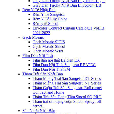
Giấy Dán Tường Nhật Bản Lilycolor - Light
Giấy Dán Tường Nhật Bản Lilycolor - LB
Rèm Y Tế Nhật Bản
Rèm Y Tế Sangetsu
Rèm Y Tế Lily Color
Rèm y tế Sincol
Lilycolor Contract Curtain Catalogue Vol.13
2021-2022
Gạch Mosaic
Gạch Mosaic SICIS
Gạch Mosaic Sincol
Gạch Mosaic WIN
Film Dán Nội Thất
Film dán nội thất Belbien EX
Film Dán Nội Thất Sangetsu REATEC
Film Dán Nội Thất 3M
Thảm Trải Sàn Nhật Bản
Thảm Miếng Trải Sàn Sangetsu DT Series
Thảm Miếng Trải Sàn Sangetsu NT Series
Thảm Cuộn Trải Sàn Sangetsu- Roll carpet
Contract and Home
Thảm Trải Sàn Dạng Tấm Sincol SQ PRO
Thảm trải sàn dạng cuộn Sincol Spacy roll
carpet.
Sàn Nhựa Nhật Bản